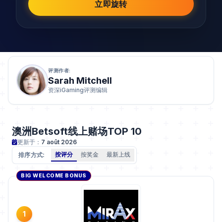
立即旋转
评测作者:
Sarah Mitchell
资深iGaming评测编辑
澳洲Betsoft线上赌场TOP 10
更新于：
7 août 2026
按评分
按奖金
最新上线
排序方式:
BIG WELCOME BONUS
1