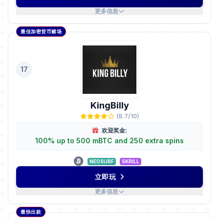
更多信息
最佳加密货币赌场
我们喜欢的原因
RTP: 96%
Min Deposit: A$10
Payout speed: Under 1 hour
17
Casino Games: 6500+
你需要知道
KingBilly
Limited table game selection
(8.7/10)
欢迎奖金:
100% up to 500 mBTC and 250 extra spins
NEOSURF
SKRILL
立即玩
更多信息
最快出款
我们喜欢的原因