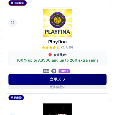
最佳新赌场
我们喜欢的原因
Min Deposit: A$30
Large welcome bonus
Supports popular payment methods
12
你需要知道
Higher minimum deposit compared to some competitors
Playfina
(9.7/10)
欢迎奖金:
100% up to A$500 and up to 200 extra spins
SKRILL
立即玩
更多信息
玩家最爱
我们喜欢的原因
RTP: 96%
Min Deposit: A$10