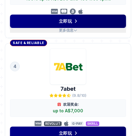
立即玩
更多信息
SAFE & RELIABLE
我们喜欢的原因
Min Deposit: A$5
Payout speed: 1-3 hours
Casino Games: 3000+
4
你需要知道
Limited promotions
7abet
(9.8/10)
欢迎奖金:
up to A$7,000
REVOLUT
G-PAY
SKRILL
立即玩