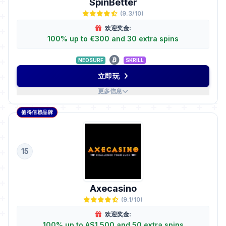
SpinBetter
Higher wagering requirements
(9.3/10)
欢迎奖金:
100% up to €300 and 30 extra spins
NEOSURF
SKRILL
立即玩
更多信息
值得信赖品牌
我们喜欢的原因
RTP: 97%
Min Deposit: A$1
Payout speed: 1-3 hours
15
Casino Games: 9000+
你需要知道
Axecasino
Interface can feel cluttered
(9.1/10)
欢迎奖金:
100% up to A$1,500 and 50 extra spins