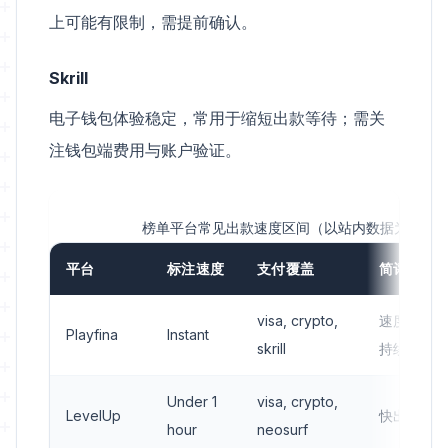
上可能有限制，需提前确认。
Skrill
电子钱包体验稳定，常用于缩短出款等待；需关
注钱包端费用与账户验证。
榜单平台常见出款速度区间（以站内数据为准）
平台
标注速度
支付覆盖
简评
visa, crypto,
速度优势
Playfina
Instant
skrill
持续性一
Under 1
visa, crypto,
LevelUp
快出款定
hour
neosurf